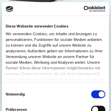
Technische Daten
Diese Webseite verwendet Cookies
Wir verwenden Cookies, um Inhalte und Anzeigen zu
personalisieren, Funktionen für soziale Medien anbieten
System
zu können und die Zugriffe auf unsere Website zu
analysieren. Außerdem geben wir Informationen zu Ihrer
MEMBRAN Filtration I Auftisch-System
Verwendung unserer Website an unsere Partner für
soziale Medien, Werbung und Analysen weiter. Unsere
Partner führen diese Informationen möglicherweise mit
Wassertemperaturen
weiteren Daten zusammen, die Sie ihnen bereitgestellt
haben oder die sie im Rahmen Ihrer Nutzung der Dienste
Raum I Kalt I Heiß I Eis (nur Neo ice)
gesammelt haben.
Einwilligungsauswahl
Notwendig
Zusätzl. Funktionen
Präferenzen