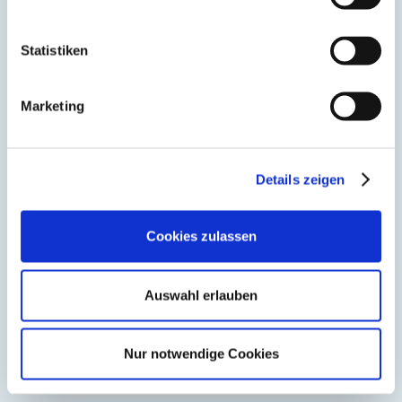
96 h Spülung I UV-Sterilizer I Aqua-Stop
Statistiken
Marketing
Abmessungen
B 29 cm x T 52 cm x H 48 cm
Details zeigen
Elekt. Leistung
Cookies zulassen
Kalt 120 W/h I Heiß 1500 W/h I Eis 100 W/h
Auswahl erlauben
Gewicht
Nur notwendige Cookies
20,8 Kg